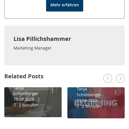
Mehr erfahren
News
Warum
Lisa Pillichshammer
machen wir
Marketing Manager
das
News
eigentlich
noch
How To Start
manuell?
Related Posts
Up
Tanja
Tanja
Schönberger
Schönberger
13.07.2026
15.06.2026
2 Minuten
2 Minuten