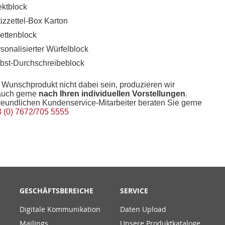
ektblock
izzettel-Box Karton
ettenblock
sonalisierter Würfelblock
bst-Durchschreibeblock
hr Wunschprodukt nicht dabei sein, produzieren wir
uch gerne
nach Ihren individuellen Vorstellungen
.
reundlichen Kundenservice-Mitarbeiter beraten Sie gerne
 (0) 7672/705 5555
GESCHÄFTSBEREICHE
SERVICE
Digitale Kommunikation
Daten Upload
Mailings
Unsere Produktkataloge