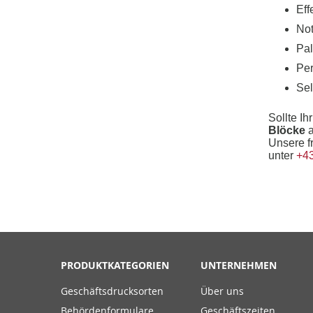
Eff
Not
Pal
Per
Sel
Sollte I
Blöcke
a
Unsere f
unter
+43
PRODUKTKATEGORIEN
UNTERNEHMEN
Geschäftsdrucksorten
Über uns
Behördenformulare
Geschäftszeiten