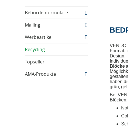
Behördenformulare
Mailing
BED
Werbeartikel
VENDO bi
Recycling
Format- 
Design.
Individue
Topseller
Blöcke 
Möglichk
AMA-Produkte
gestalte
haben di
grün, gel
Bei VEND
Blöcken:
Not
Col
Sch