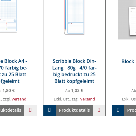
le Block A4 -
Scribb­le Block Din­
Block 
/0-fär­big be­
Lang - 80g - 4/0-fär­
 zu 25 Blatt
big be­druckt zu 25
f­ge­leimt
Blatt kopf­ge­leimt
1,80 €
1,03 €
b
Ab
Ab
., zzgl.
Versand
Exkl. Ust., zzgl.
Versand
Exkl. Us
arenkorb
ZUR
In den Warenkorb
ZUR
In den 
uktdetails
Produktdetails
Pro
WUNSCHLISTE
WUNSCHLISTE
HINZUFÜGEN
HINZUFÜGEN