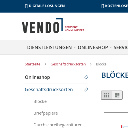
DIGITALE LÖSUNGEN
KOSTENLOSE
DIENSTLEISTUNGEN
ONLINESHOP
SERVI
Startseite
Geschäftsdrucksorten
Blöcke
BLÖCK
Onlineshop
Geschäftsdrucksorten
Anzeige
Liste
List
als
Blöcke
Briefpapiere
Durchschreibegarnituren