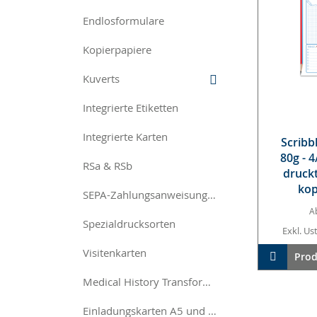
Endlosformulare
Kopierpapiere
Kuverts
Integrierte Etiketten
Integrierte Karten
Scribb­
80g - 4
RSa & RSb
druckt
kop
SEPA-Zahlungsanweisungen
A
Spezialdrucksorten
Exkl. Ust
Visitenkarten
In den W
Prod
Medical History Transformset
Einladungskarten A5 und A6