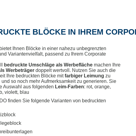
RUCKTE BLÖCKE IN IHREM CORPO
etet Ihnen Blöcke in einer nahezu unbegrenzten
und Variantenvielfalt, passend zu Ihrem Corporate
ll
bedruckte Umschläge als Werbefläche
machen Ihre
als Werbeträger
doppelt wertvoll. Nutzen Sie auch die
eit Ihre bedruckten Blöcke mit
farbiger Leimung
zu
n und so noch mehr Aufmerksamkeit zu generieren. Sie
e Auswahl aus folgenden
Leim-Farben
: rot, orange,
b, violett, blau
O finden Sie folgende Varianten von bedruckten
izblock
legeblock
reibunterlagen