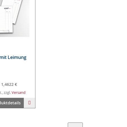
mit Lei­mung
1,4622 €
t., zzgl.
Versand
Warenkorb
ZUR
duktdetails
WUNSCHLISTE
HINZUFÜGEN