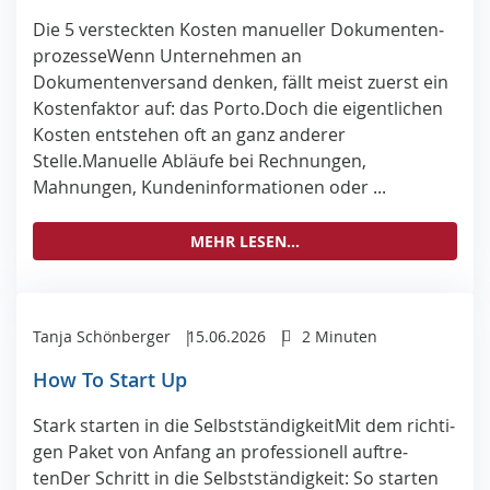
Die 5 ver­steck­ten Kos­ten ma­nu­el­ler Do­ku­men­ten­
pro­zes­seWenn Unternehmen an
Dokumentenversand denken, fällt meist zuerst ein
Kostenfaktor auf: das Porto.Doch die eigentlichen
Kosten entstehen oft an ganz anderer
Stelle.Manuelle Abläufe bei Rechnungen,
Mahnungen, Kundeninformationen oder ...
MEHR LESEN...
Tanja Schönberger
15.06.2026
2 Minuten
How To Start Up
Stark star­ten in die Selbst­stän­dig­keitMit dem rich­ti­
gen Pa­ket von An­fang an pro­fes­sio­nell auf­tre­
tenDer Schritt in die Selbstständigkeit: So starten