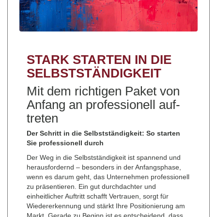
STARK STAR­TEN IN DIE
SELBST­STÄN­DIG­KEIT
Mit dem rich­ti­gen Pa­ket von
An­fang an pro­fes­sio­nell auf­
tre­ten
Der Schritt in die Selbstständigkeit: So starten
Sie professionell durch
Der Weg in die Selbstständigkeit ist spannend und
herausfordernd – besonders in der Anfangsphase,
wenn es darum geht, das Unternehmen professionell
zu präsentieren. Ein gut durchdachter und
einheitlicher Auftritt schafft Vertrauen, sorgt für
Wiedererkennung und stärkt Ihre Positionierung am
Markt. Gerade zu Beginn ist es entscheidend, dass