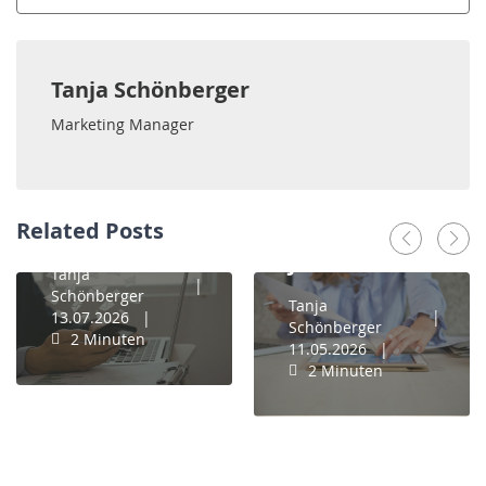
News
Warum
Tanja Schönberger
machen wir
Marketing Manager
das
News
eigentlich
noch
E-Rechnung
manuell?
Related Posts
im B2B: Was
jetzt zählt
Tanja
Schönberger
Tanja
13.07.2026
Schönberger
2 Minuten
11.05.2026
2 Minuten