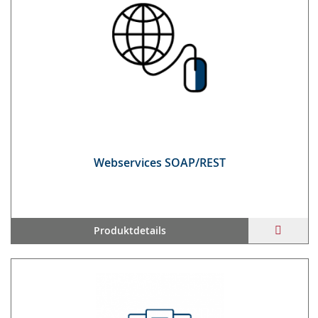
Web­ser­vices SOAP/REST
ZUR
Produktdetails
WUNS
HINZ