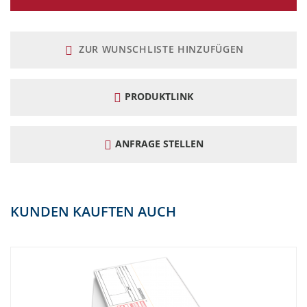
15000
0,0486 €
729,00 €
20000
0,047 €
940,00 €
ZUR WUNSCHLISTE HINZUFÜGEN
30000
0,0417 €
1.251,00 €
PRODUKTLINK
50000
0,0383 €
1.915,00 €
Menge
---
eingeben
ANFRAGE STELLEN
KUNDEN KAUFTEN AUCH