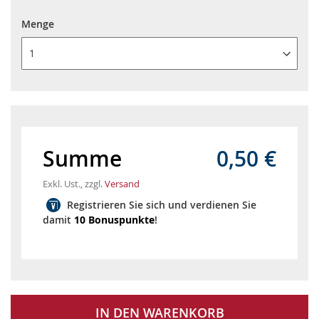
Menge
1
Menge
Preis/Stück
Gesamtpreis
1
0,50 €
0,50 €
1000
0,2357 €
235,70 €
Summe
0,50 €
2000
0,1325 €
265,00 €
Exkl. Ust., zzgl.
Versand
Registrieren Sie sich und verdienen Sie
3000
0,0999 €
299,70 €
damit
10 Bonuspunkte
!
4000
0,0828 €
331,20 €
5000
0,0727 €
363,50 €
10000
0,0574 €
574,00 €
IN DEN WARENKORB