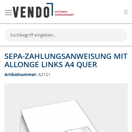
Me
Suche
SEPA-ZAHLUNGSANWEISUNG MIT
ALLONGE LINKS A4 QUER
Artikelnummer
A2121
Zum
Ende
der
Bildgalerie
springen