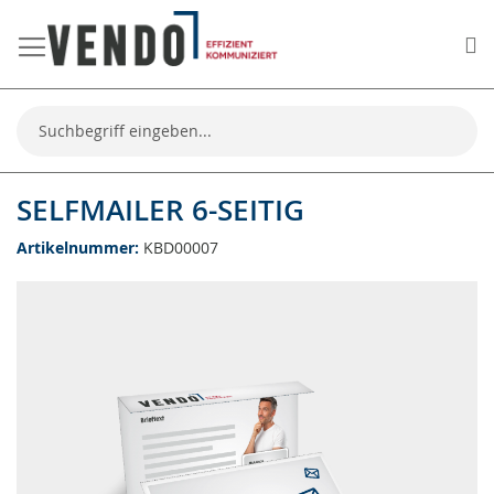
Me
Suche
SELFMAILER 6-SEITIG
Artikelnummer
KBD00007
Zum
Ende
der
Bildgalerie
springen