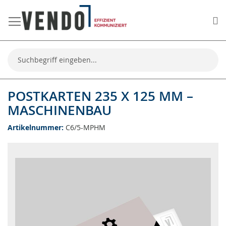
Me
Suche
POSTKARTEN 235 X 125 MM –
MASCHINENBAU
Artikelnummer
C6/5-MPHM
Zum
Ende
der
Bildgalerie
springen