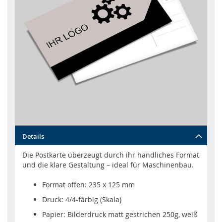
Zum
Details
Anfang
der
Die Postkarte überzeugt durch ihr handliches Format
Bildgalerie
und die klare Gestaltung – ideal für Maschinenbau.
springen
Format offen: 235 x 125 mm
Druck: 4/4-färbig (Skala)
Papier: Bilderdruck matt gestrichen 250g, weiß