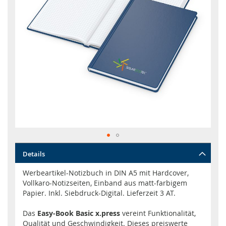
Zum
Details
Anfang
der
Werbeartikel-Notizbuch in DIN A5 mit Hardcover,
Bildgalerie
Vollkaro-Notizseiten, Einband aus matt-farbigem
springen
Papier. Inkl. Siebdruck-Digital. Lieferzeit 3 AT.
Das
Easy-Book Basic x.press
vereint Funktionalität,
Qualität und Geschwindigkeit. Dieses preiswerte