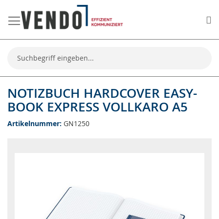
Me
Suche
NOTIZBUCH HARDCOVER EASY-
BOOK EXPRESS VOLLKARO A5
Artikelnummer
GN1250
Zum
Ende
der
Bildgalerie
springen