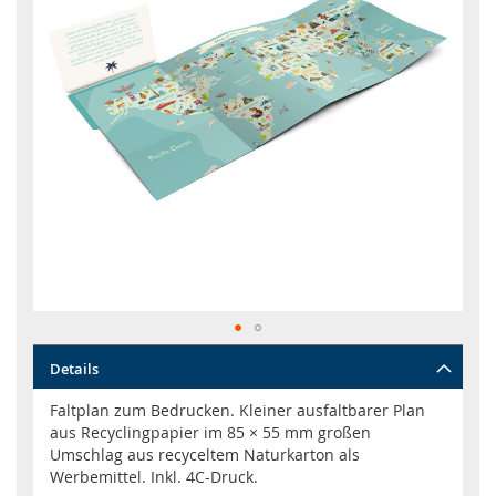
Zum
Details
Anfang
der
Faltplan zum Bedrucken. Kleiner ausfaltbarer Plan
Bildgalerie
aus Recyclingpapier im 85 × 55 mm großen
springen
Umschlag aus recyceltem Naturkarton als
Werbemittel. Inkl. 4C-Druck.