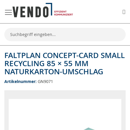
Me
Suche
FALTPLAN CONCEPT-CARD SMALL
RECYCLING 85 × 55 MM
NATURKARTON-UMSCHLAG
Artikelnummer
GN9071
Zum
Ende
der
Bildgalerie
springen