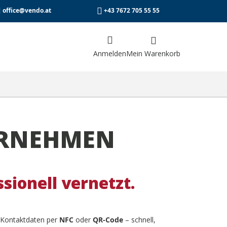
office@vendo.at
+43 7672 705 55 55
Anmelden
uche
Mein Warenkorb
e
TERNEHMEN
sionell vernetzt.
n Kontaktdaten per
NFC
oder
QR-Code
– schnell,