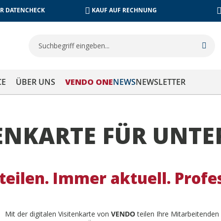
R DATENCHECK
KAUF AUF RECHNUNG
S
Such
CE
ÜBER UNS
VENDO ONE
NEWS
NEWSLETTER
ITENKARTE FÜR UN
eilen. Immer aktuell. Profes
Mit der digitalen Visitenkarte von
VENDO
teilen Ihre Mitarbeitende