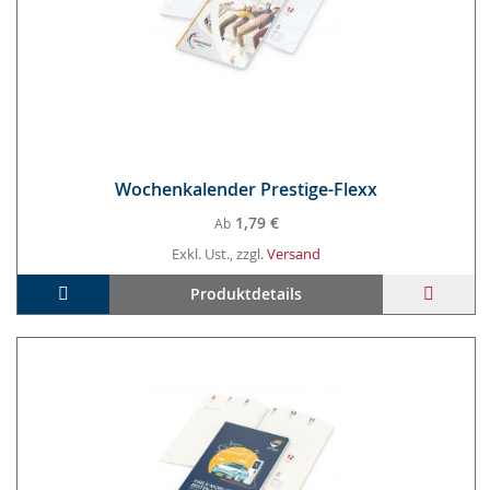
Wo­chen­ka­len­der Pres­ti­ge-Flexx
1,79 €
Ab
Exkl. Ust., zzgl.
Versand
In den Warenkorb
ZUR
Produktdetails
WUNS
HINZ