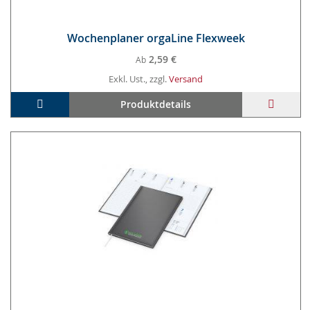
Wo­chen­pla­ner or­ga­Li­ne Flex­week
2,59 €
Ab
Exkl. Ust., zzgl.
Versand
In den Warenkorb
ZUR
Produktdetails
WUNS
HINZ