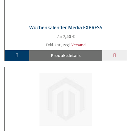
Wo­chen­ka­len­der Me­dia EX­PRESS
7,50 €
Ab
Exkl. Ust., zzgl.
Versand
In den Warenkorb
ZUR
Produktdetails
WUNS
HINZ