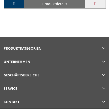
In den Warenkorb
ZUR
Produktdetails
WUNS
HINZ
PRODUKTKATEGORIEN
UNTERNEHMEN
GESCHÄFTSBEREICHE
SERVICE
KONTAKT