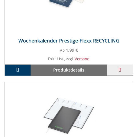
Wo­chen­ka­len­der Pres­ti­ge-Flexx RE­CY­CLING
1,99 €
Ab
Exkl. Ust., zzgl.
Versand
In den Warenkorb
ZUR
Produktdetails
WUNS
HINZ