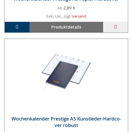
2,89 €
Ab
Exkl. Ust., zzgl.
Versand
In den Warenkorb
ZUR
Produktdetails
WUNS
HINZ
Wo­chen­ka­len­der Pres­ti­ge A5 Kunst­le­der-Hard­co­
ver ro­bust