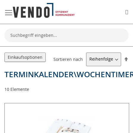
Me
Suche
Einkaufsoptionen
Ab
Sortieren nach
so
TERMINKALENDER\WOCHENTIME
10
Elemente