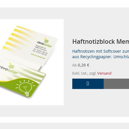
Haft­no­tiz­block Me
Haftnotizen mit Softcover zu
aus Recyclingpapier. Umschla
0,26 €
Ab
Exkl. Ust., zzgl.
Versand
In den Warenkorb