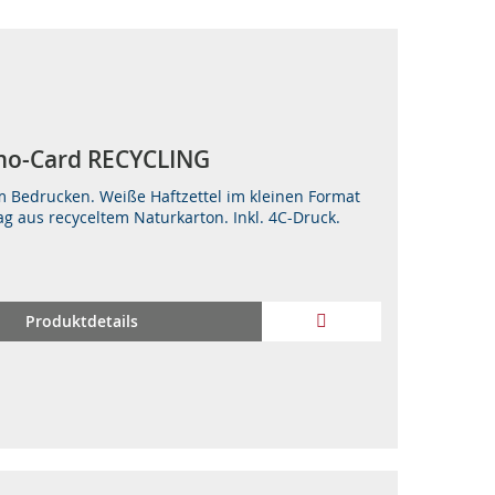
­mo-Card RE­CY­CLING
m Bedrucken. Weiße Haftzettel im kleinen Format
g aus recyceltem Naturkarton. Inkl. 4C-Druck.
ZUR
Produktdetails
WUNSCHLISTE
HINZUFÜGEN