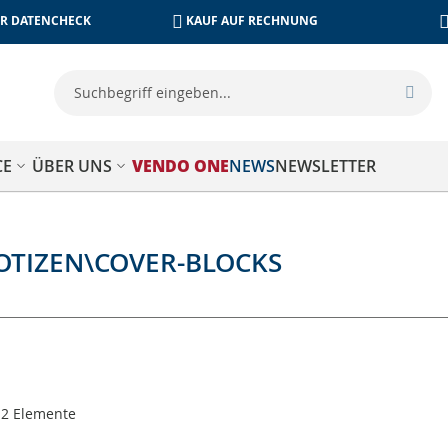
R DATENCHECK
KAUF AUF RECHNUNG
Su
Such
CE
ÜBER UNS
VENDO ONE
NEWS
NEWSLETTER
OTIZEN\COVER-BLOCKS
n
e
2
Elemente