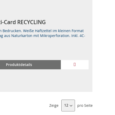
­ti-Card RE­CY­CLING
m Bedrucken. Weiße Haftzettel im kleinen Format
g aus Naturkarton mit Mikroperforation. Inkl. 4C-
ZUR
Produktdetails
WUNSCHLISTE
HINZUFÜGEN
Zeige
pro Seite