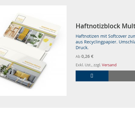
Haft­no­tiz­block Mul
Haftnotizen mit Softcover zu
aus Recyclingpapier. Umschla
Druck.
0,26 €
Ab
Exkl. Ust., zzgl.
Versand
In den Warenkorb