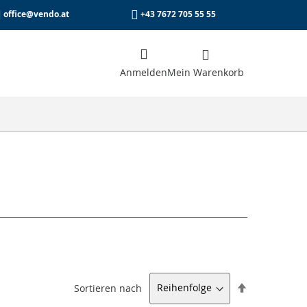
office@vendo.at
+43 7672 705 55 55
Anmelden
che
Mein Warenkorb
e
Absteigend
Sortieren nach
sortieren