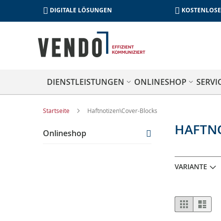
DIGITALE LÖSUNGEN
KOSTENLOSE
DIENSTLEISTUNGEN
ONLINESHOP
SERVI
Startseite
Haftnotizen\Cover-Blocks
HAFTN
Onlineshop
VARIANTE
Anzeige
Liste
List
als