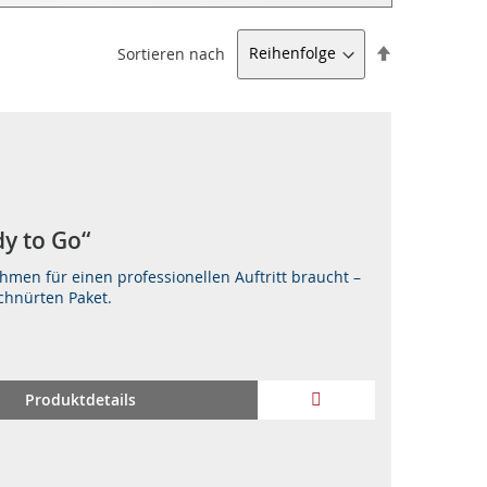
Absteigend
Sortieren nach
sortieren
­dy to Go“
hmen für einen professionellen Auftritt braucht –
schnürten Paket.
ZUR
Produktdetails
WUNSCHLISTE
HINZUFÜGEN