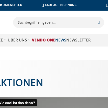
R DATENCHECK
KAUF AUF RECHNUNG
Su
Such
CE
ÜBER UNS
VENDO ONE
NEWS
NEWSLETTER
AKTIONEN