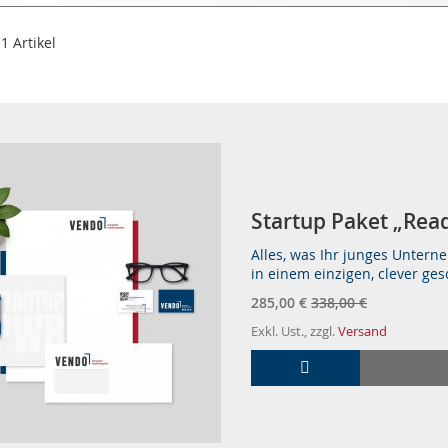
n
e
1
Artikel
Star­t­up Pa­ket „Re­a
Alles, was Ihr junges Unterne
in einem einzigen, clever ge
Summe
285,00 €
338,00 €
Exkl. Ust., zzgl.
Versand
In den Warenkorb