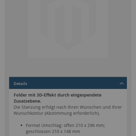
Zum
Details
Anfang
der
Folder mit 3D-Effekt durch eingespendete
Bildgalerie
Zusatzebene.
springen
Die Stanzung erfolgt nach Ihren Wünschen und Ihrer
Wunschkontur (Abstimmung erforderlich).
Format Umschlag: offen 210 x 296 mm;
geschlossen 210 x 148 mm