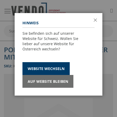
Me
HINWEIS
Schließen
Suche
Sie befinden sich auf unserer
Website für Schweiz. Wollen Sie
lieber auf unsere Website für
POP-UP-FOLDER EFFEKTFOLDER
Österreich wechseln?
MIT 3D-ELEMENT
SKU
KBD00011
WEBSITE WECHSELN
AUF WEBSITE BLEIBEN
Zum
Ende
der
Bildgalerie
springen