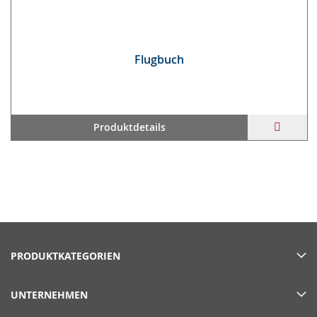
Flug­buch
ZUR
Produktdetails
WUNS
HINZ
PRODUKTKATEGORIEN
UNTERNEHMEN