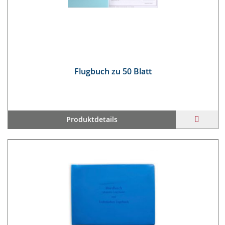
Flug­buch zu 50 Blatt
ZUR
Produktdetails
WUNS
HINZ