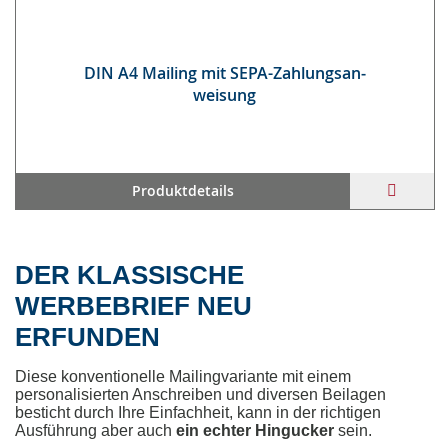
DIN A4 Mai­ling mit SE­PA-Zah­lungs­an­
wei­sung
ZUR
Produktdetails
WUNS
HINZ
DER KLASSISCHE
WERBEBRIEF NEU
ERFUNDEN
Diese konventionelle Mailingvariante mit einem
personalisierten Anschreiben und diversen Beilagen
besticht durch Ihre Einfachheit, kann in der richtigen
Ausführung aber auch
ein echter Hingucker
sein.