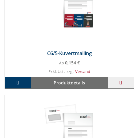
C6/5-Ku­vert­mai­ling
0,154 €
Ab
Exkl. Ust., zzgl.
Versand
In den Warenkorb
ZUR
Produktdetails
WUNS
HINZ