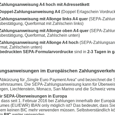
ahlungsanweisung A4 hoch mit Adressetikett
Doppel-Zahlungsanweisung A4
(Doppel Erlagschein Vordruc
ahlungsanweisung mit Allonge links A4 quer
(SEPA-Zahlung
sbestätigung, Querformat mit Zahlschein links)
ahlungsanweisung mit Allonge oben A4 quer
(SEPA-Zahlun
sbestätigung, Querformat, Zahlschein unten)
ahlungsanweisung mit Allonge A4 hoch
(SEPA-Zahlungsanwe
mat, Zahlschein unten)
bedruckten SEPA-Formularvordrucke
sind in
2-3 Tagen in g
ungsanweisungen im Europäischen Zahlungsverkeh
 Abkürzung für „Single Euro Payment Area“ und bezeichnet die S
ehrsraumes. Die SEPA-Zahlungsanweisung kann für Überweisun
egen, Liechtenstein, Monaco, San Marino und die Schweiz ver
ür SEPA-Überweisungen in Europa
 dass seit 1. Februar 2016 bei Zahlungen innerhalb der Europ
aumes (EU/EWR) IBAN only möglich ist? Das bedeutet, dass Si
dern keinen BIC mehr verwenden müssen. Selbstverständlich k
em
BIC
weiter verwenden.