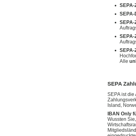
SEPA-Z
SEPA-
SEPA-Z
Auftrag
SEPA-Z
Auftrag
SEPA-Z
Hochfor
Alle
un
SEPA Zahl
SEPA ist die
Zahlungsverk
Island, Norw
IBAN Only f
Wussten Sie,
Wirtschaftsr
Mitgliedslän
eingedruckt