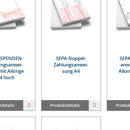
 SPEN­DEN-
SE­PA-Dop­pel-
SE­P
ungs­an­wei­
Zah­lungs­an­wei­
an­w
it Al­lon­ge
sung A4
Al­lo
4 hoch
ZUR
ZUR
details
Produktdetails
Produk
WUNSCHLISTE
WUNSCHLISTE
HINZUFÜGEN
HINZUFÜGEN