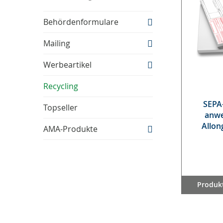
Behördenformulare
Mailing
Werbeartikel
Recycling
SE­PA
Topseller
an­w
Al­lo
AMA-Produkte
Produkt