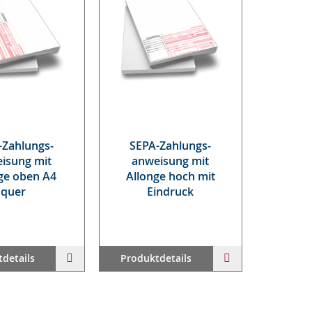
-Zah­lungs­
SE­PA-Zah­lungs­
ei­sung mit
an­wei­sung mit
n­ge oben A4
Al­lon­ge hoch mit
quer
Ein­druck
ZUR
ZUR
details
Produktdetails
WUNSCHLISTE
WUNSCHLISTE
HINZUFÜGEN
HINZUFÜGEN