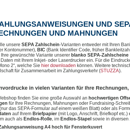
ZAHLUNGSANWEISUNGEN UND SEP
RECHNUNGEN UND MAHNUNGEN
lle unsere
SEPA Zahlschein
-Varianten entweder mit Ihren Ba
her Kontonummer),
BIC
(Bank Identifier Code, früher Bankleitzah
n Ihre gewünschte Variante unserer
blanko SEPA-Zahlscheine
aten mit Ihrem Inkjet- oder Laserdrucker ein. Für die Eindruck
Mono 2“, welche Sie
hier downloaden
können. Weitere technisch
lschaft für Zusammenarbeit im Zahlungsverkehr (
STUZZA
).
nvordrucke in vielen Varianten für Ihre Rechnunge
Webshop finden Sie eine große Auswahl an
hochwertigen Offs
gen
für Ihre Rechnungen, Mahnungen oder Fundraising-Schreib
(nur das SEPA-Formular auf einem weißen Blatt) oder als Formu
daten
auf Ihrem
Briefpapier
(mit Logo, Anschrift, Briefkopf etc.)
em auch als
Endlos-Rolle
, im
Endlos-Stapel
sowie in diversen
ahlungsanweisung A4 hoch für Fensterkuvert