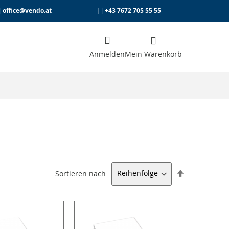
office@vendo.at
+43 7672 705 55 55
Anmelden
he
Mein Warenkorb
Absteigend
Sortieren nach
sortieren