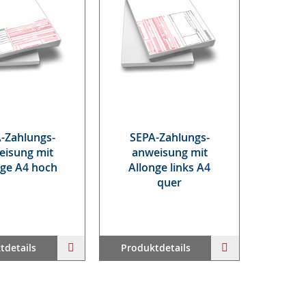
A-Zah­lungs­
SE­PA-Zah­lungs­
ei­sung mit
an­wei­sung mit
n­ge A4 hoch
Al­lon­ge links A4
quer
ZUR
ZUR
tdetails
Produktdetails
WUNSCHLISTE
WUNSCHLISTE
HINZUFÜGEN
HINZUFÜGEN