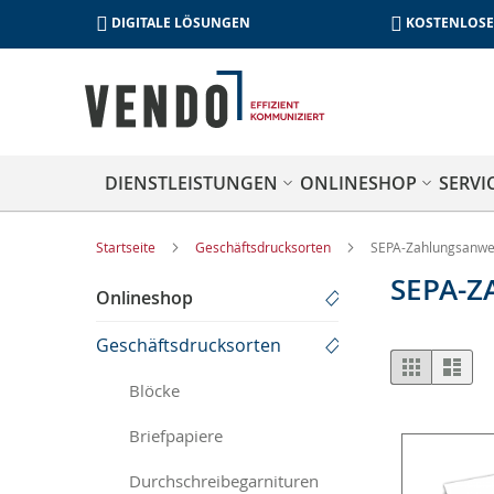
DIGITALE LÖSUNGEN
KOSTENLOSE
DIENSTLEISTUNGEN
ONLINESHOP
SERVI
Startseite
Geschäftsdrucksorten
SEPA-Zahlungsanwe
SEPA-
Onlineshop
Geschäftsdrucksorten
Anzeige
Liste
List
als
Blöcke
Briefpapiere
Durchschreibegarnituren