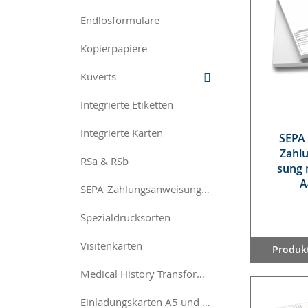
Endlosformulare
Kopierpapiere
Kuverts
Integrierte Etiketten
Integrierte Karten
SE­PA
Zah­l
RSa & RSb
sung m
A
SEPA-Zahlungsanweisungen
Spezialdrucksorten
Visitenkarten
Produkt
Medical History Transformset
Einladungskarten A5 und A6