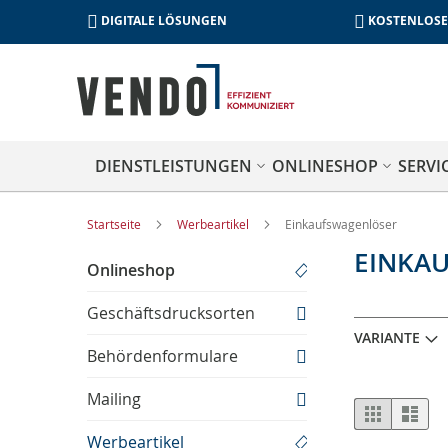
DIGITALE LÖSUNGEN
KOSTENLOSE
DIENSTLEISTUNGEN
ONLINESHOP
SERVI
Startseite
Werbeartikel
Einkaufswagenlöser
EINKA
Onlineshop
Geschäftsdrucksorten
VARIANTE
Behördenformulare
Mailing
Anzeige
Liste
List
als
Werbeartikel