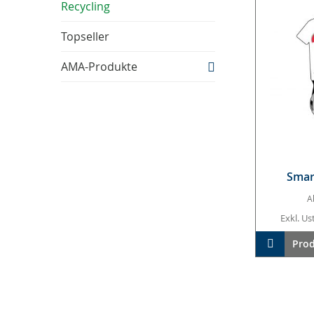
Recycling
Topseller
AMA-Produkte
Smart
A
Exkl. Ust
In den W
Prod