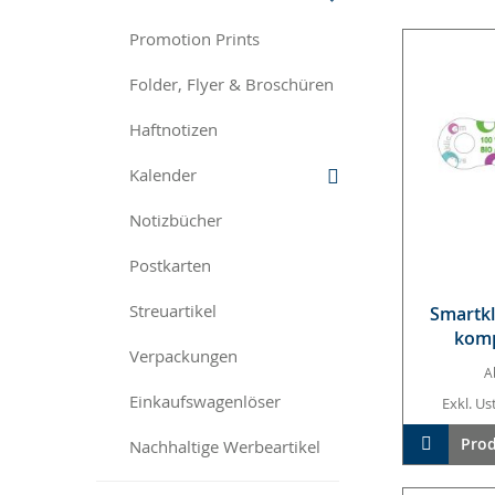
Promotion Prints
Folder, Flyer & Broschüren
Haftnotizen
Kalender
Notizbücher
Postkarten
Streuartikel
Smart­k
kom­p
Verpackungen
A
Einkaufswagenlöser
Exkl. Ust
In den W
Prod
Nachhaltige Werbeartikel