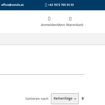
office@vendo.at
+43 7672 705 55 55
Anmelden
che
Mein Warenkorb
e
Absteigend
Sortieren nach
sortieren