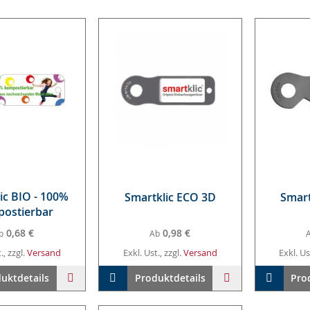
lic BIO - 100%
Smart­klic ECO 3D
Smart
os­tier­bar
0,68 €
0,98 €
b
Ab
., zzgl.
Versand
Exkl. Ust., zzgl.
Versand
Exkl. Us
arenkorb
ZUR
In den Warenkorb
ZUR
In den 
uktdetails
Produktdetails
Pro
WUNSCHLISTE
WUNSCHLISTE
HINZUFÜGEN
HINZUFÜGEN