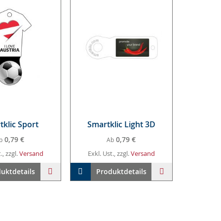
­klic Sport
Smart­klic Light 3D
0,79 €
0,79 €
b
Ab
., zzgl.
Versand
Exkl. Ust., zzgl.
Versand
arenkorb
ZUR
In den Warenkorb
ZUR
uktdetails
Produktdetails
WUNSCHLISTE
WUNSCHLISTE
HINZUFÜGEN
HINZUFÜGEN