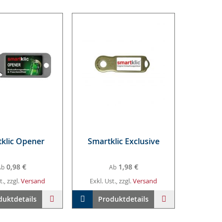
­klic Opener
Smart­klic Ex­clu­si­ve
0,98 €
1,98 €
Ab
Ab
t., zzgl.
Versand
Exkl. Ust., zzgl.
Versand
Warenkorb
ZUR
In den Warenkorb
ZUR
duktdetails
Produktdetails
WUNSCHLISTE
WUNSCHLISTE
HINZUFÜGEN
HINZUFÜGEN