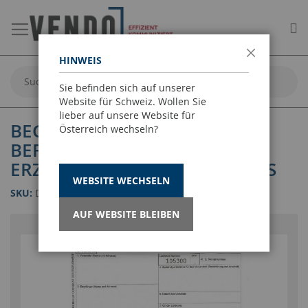
Me
HINWEIS
Schließen
Suche
Sie befinden sich auf unserer
Website für Schweiz. Wollen Sie
lieber auf unsere Website für
BEGLEITPAPIER FÜR DIE
Österreich wechseln?
BEFÖRDERUNG VON
ERZEUGNISSEN DES WEINBAUS
WEBSITE WECHSELN
SKU
DS STDR 162 - LG.
AUF WEBSITE BLEIBEN
Zum
Ende
der
Bildgalerie
springen