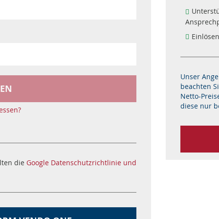
Unterst
Ansprechp
Einlöse
Unser Angeb
beachten Si
EN
Netto-Preis
diese nur b
essen?
lten die
Google Datenschutzrichtlinie und