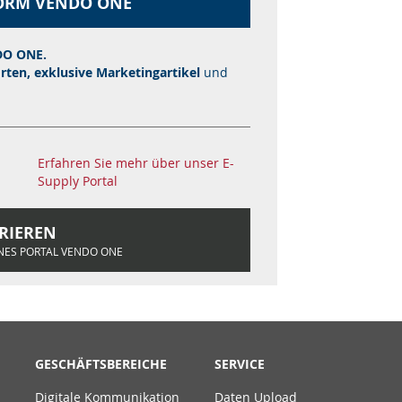
FORM VENDO ONE
O ONE.
orten, exklusive Marketingartikel
und
Erfahren Sie mehr über unser E-
Supply Portal
TRIEREN
NES PORTAL VENDO ONE
GESCHÄFTSBEREICHE
SERVICE
Digitale Kommunikation
Daten Upload